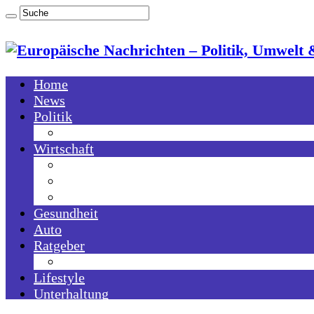
Home
News
Politik
Ukrainie Konflikt
Wirtschaft
Energie
Förderprogramme
Technologie
Gesundheit
Auto
Ratgeber
Mediathek
Lifestyle
Unterhaltung